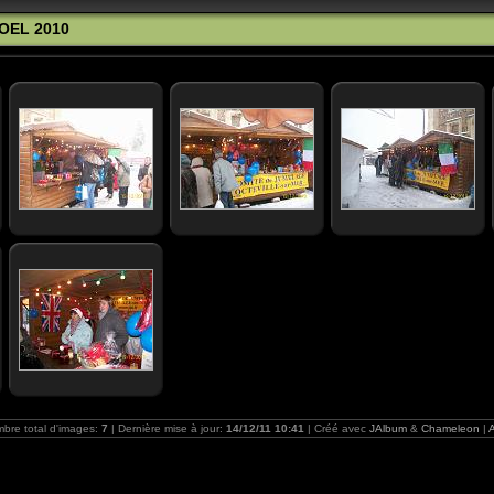
OEL 2010
bre total d'images:
7
| Dernière mise à jour:
14/12/11 10:41
| Créé avec
JAlbum
&
Chameleon
|