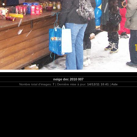
neige dec 2010 007
Nombre total d'images:
7
| Dernière mise à jour:
14/12/11 10:41
|
Aide