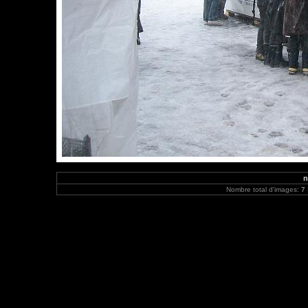
n
Nombre total d'images:
7