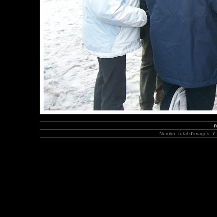
n
Nombre total d'images:
7